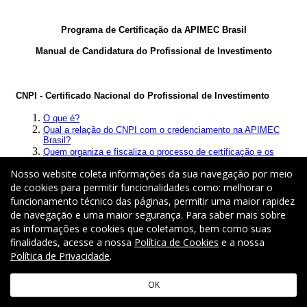
Nosso website coleta informações da sua navegação por meio
de cookies para permitir funcionalidades como: melhorar o
funcionamento técnico das páginas, permitir uma maior rapidez
de navegação e uma maior segurança. Para saber mais sobre
as informações e cookies que coletamos, bem como suas
finalidades, acesse a nossa
Política de Cookies
e a nossa
Política de Privacidade
.
OK
Copyright © 2026 Fundação Getulio Vargas. Todos os direitos reservados.